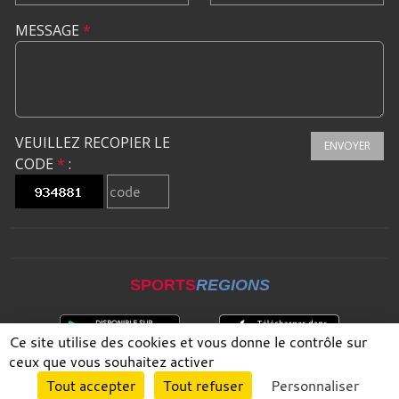
MESSAGE
*
VEUILLEZ RECOPIER LE
ENVOYER
CODE
*
:
SPORTS
REGIONS
Ce site utilise des cookies et vous donne le contrôle sur
ceux que vous souhaitez activer
Envie de participer ?
Tout accepter
Tout refuser
Personnaliser
CONNEXION