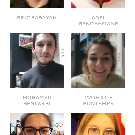
ERIC BABAYAN
ADEL
BENDAHMANE
MOHAMED
MATHILDE
BENLARBI
BONTEMPS