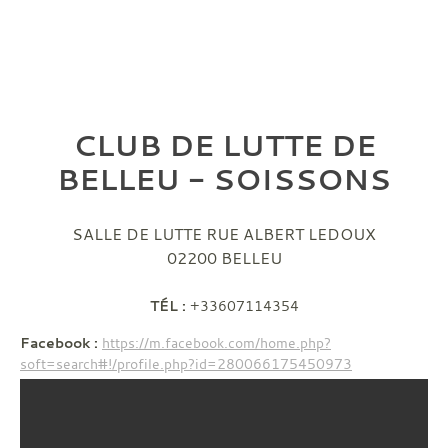
CLUB DE LUTTE DE
BELLEU - SOISSONS
SALLE DE LUTTE RUE ALBERT LEDOUX
02200
BELLEU
TÉL :
+33607114354
Facebook :
https://m.facebook.com/home.php?
soft=search#!/profile.php?id=280066175450973