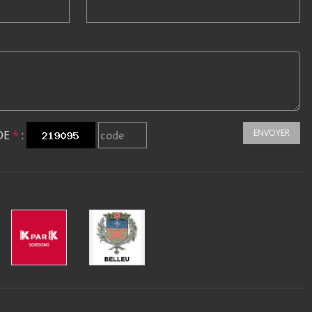
ENVOYER
DE
*
: